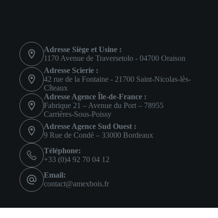
Contact
Adresse Siège et Usine :
1170 Avenue de Traversetolo - 04700 Oraison
Adresse Scierie :
42 rue de la Fontaine - 21700 Saint-Nicolas-lès-
Cîteaux
Adresse Agence Île-de-France :
Fabrique 21 – Avenue du Port – 78955
Carrières-Sous-Poissy
Adresse Agence Sud Ouest :
9 Rue de Condé – 33000 Bordeaux
Téléphone:
+33 (0)4 92 70 04 12
Email:
contact@amexbois.fr
Réseaux sociaux