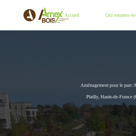
Passer
au
contenu
Accueil
Qui sommes-no
Aménagement pour le parc A
Plailly, Hauts-de-France (