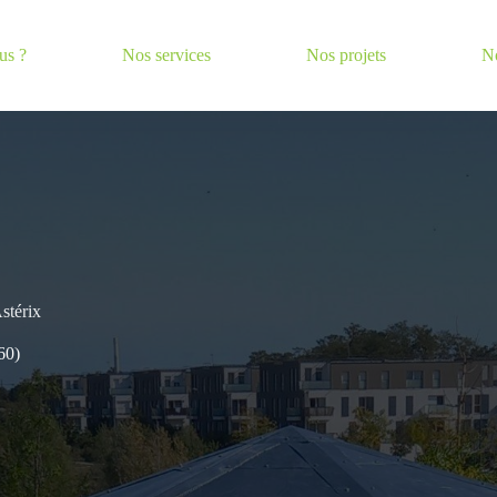
us ?
Nos services
Nos projets
No
stérix
60)