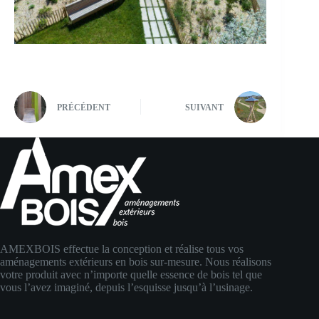
PRÉCÉDENT
SUIVANT
AMEXBOIS effectue la conception et réalise tous vos
aménagements extérieurs en bois sur-mesure. Nous réalisons
votre produit avec n’importe quelle essence de bois tel que
vous l’avez imaginé, depuis l’esquisse jusqu’à l’usinage.