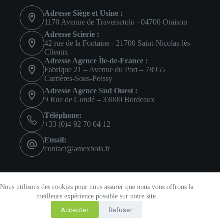
Adresse Siège et Usine :
1170 Avenue de Traversetolo - 04700 Oraison
Adresse Scierie :
42 rue de la Fontaine - 21700 Saint-Nicolas-lès-
Cîteaux
Adresse Agence Île-de-France :
Fabrique 21 – Avenue du Port – 78955
Carrières-Sous-Poissy
Adresse Agence Sud Ouest :
9 Rue de Condé – 33000 Bordeaux
Téléphone:
+33 (0)4 92 70 04 12
Email:
contact@amexbois.fr
Réseaux sociaux
Nous utilisons des cookies pour nous assurer que nous vous offrons la
meilleure expérience possible sur notre site.
Accepter
Refuser
© Copyright 2026 Amexbois Tous droits réservés -
Mentions